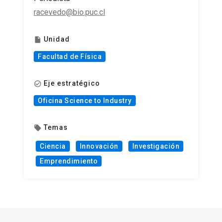
racevedo@bio.puc.cl
Unidad
insert_drive_file
Facultad de Física
Eje estratégico
check_circle_outline
Oficina Science to Industry
Temas
local_offer
Ciencia
Innovación
Investigación
Emprendimiento