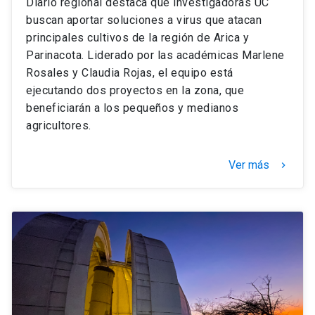
Diario regional destaca que investigadoras UC
buscan aportar soluciones a virus que atacan
principales cultivos de la región de Arica y
Parinacota. Liderado por las académicas Marlene
Rosales y Claudia Rojas, el equipo está
ejecutando dos proyectos en la zona, que
beneficiarán a los pequeños y medianos
agricultores.
Ver más
keyboard_arrow_right