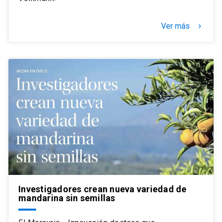
Ver más
keyboard_arrow_right
Investigadores crean nueva variedad de
mandarina sin semillas