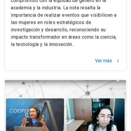
compromiso con la equidad de género en la
academia y la industria. La nota resalta la
importancia de realizar eventos que visibilicen a
las mujeres en roles estratégicos de
investigación y desarrollo, reconociendo su
impacto transformador en áreas como la ciencia,
la tecnología y la innovación.
Ver más
keyboard_arrow_right