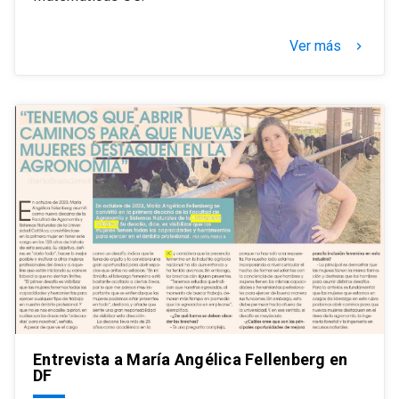
Ver más
keyboard_arrow_right
Entrevista a María Angélica Fellenberg en
DF