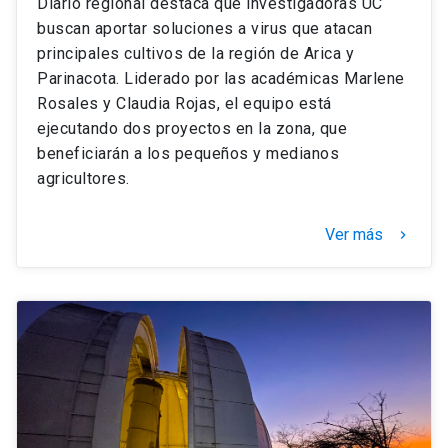
Diario regional destaca que investigadoras UC
buscan aportar soluciones a virus que atacan
principales cultivos de la región de Arica y
Parinacota. Liderado por las académicas Marlene
Rosales y Claudia Rojas, el equipo está
ejecutando dos proyectos en la zona, que
beneficiarán a los pequeños y medianos
agricultores.
Ver más
keyboard_arrow_right