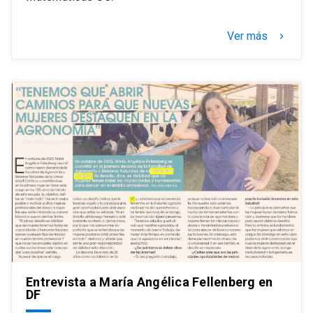
Ver más
keyboard_arrow_right
Entrevista a María Angélica Fellenberg en
DF