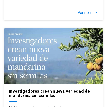
Ver más
keyboard_arrow_right
Investigadores crean nueva variedad de
mandarina sin semillas