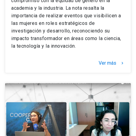
compromiso con la equidad de género en la
academia y la industria. La nota resalta la
importancia de realizar eventos que visibilicen a
las mujeres en roles estratégicos de
investigación y desarrollo, reconociendo su
impacto transformador en áreas como la ciencia,
la tecnología y la innovación.
Ver más
keyboard_arrow_right