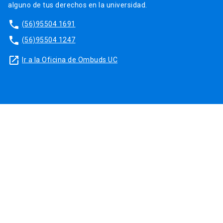
alguno de tus derechos en la universidad.
phone
(56)95504 1691
phone
(56)95504 1247
launch
Ir a la Oficina de Ombuds UC