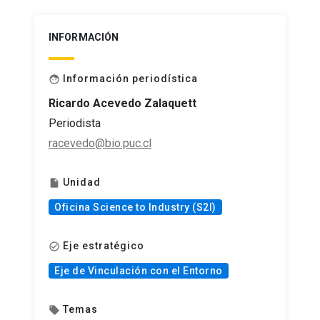
INFORMACIÓN
Información periodística
face
Ricardo Acevedo Zalaquett
Periodista
racevedo@bio.puc.cl
Unidad
insert_drive_file
Oficina Science to Industry (S2I)
Eje estratégico
check_circle_outline
Eje de Vinculación con el Entorno
Temas
local_offer