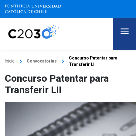
.
Concurso Patentar para
keyboard_arrow_right
keyboard_arrow_right
Inicio
Convocatorias
Transferir LII
Concurso Patentar para
Transferir LII