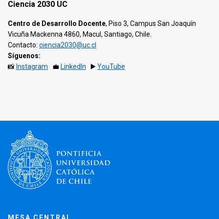
Ciencia 2030 UC
Centro de Desarrollo Docente
, Piso 3, Campus San Joaquín
Vicuña Mackenna 4860, Macul, Santiago, Chile.
Contacto:
ciencia2030@uc.cl
Síguenos:
📸
Instagram
💼
LinkedIn
▶️
YouTube
MESA CENTRAL