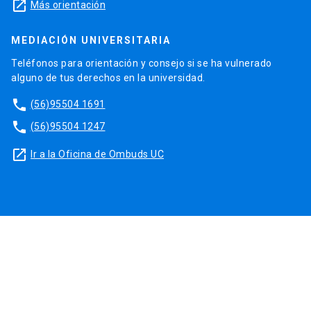
launch
Más orientación
MEDIACIÓN UNIVERSITARIA
Teléfonos para orientación y consejo si se ha vulnerado
alguno de tus derechos en la universidad.
phone
(56)95504 1691
phone
(56)95504 1247
launch
Ir a la Oficina de Ombuds UC