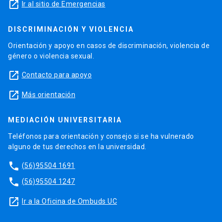
launch
Ir al sitio de Emergencias
DISCRIMINACIÓN Y VIOLENCIA
Orientación y apoyo en casos de discriminación, violencia de
género o violencia sexual.
launch
Contacto para apoyo
launch
Más orientación
MEDIACIÓN UNIVERSITARIA
Teléfonos para orientación y consejo si se ha vulnerado
alguno de tus derechos en la universidad.
phone
(56)95504 1691
phone
(56)95504 1247
launch
Ir a la Oficina de Ombuds UC