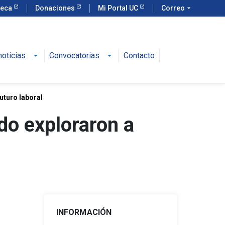
teca
Donaciones
Mi Portal UC
Correo
arrow_drop_down
oticias
Convocatorias
Contacto
arrow_drop_down
arrow_drop_down
uturo laboral
do exploraron a
INFORMACIÓN