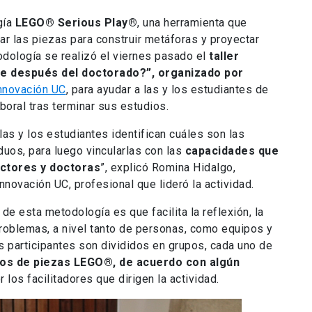
gía
LEGO® Serious Play®
, una herramienta que
zar las piezas para construir metáforas y proyectar
odología se realizó el viernes pasado el
taller
ne después del doctorado?”, organizado por
nnovación UC
, para ayudar a las y los estudiantes de
boral tras terminar sus estudios.
 las y los estudiantes identifican cuáles son las
duos, para luego vincularlas con las
capacidades que
octores y doctoras
”, explicó Romina Hidalgo,
nnovación UC, profesional que lideró la actividad.
de esta metodología es que facilita la reflexión, la
problemas, a nivel tanto de personas, como equipos y
os participantes son divididos en grupos, cada uno de
os de piezas LEGO®, de acuerdo con algún
 los facilitadores que dirigen la actividad.