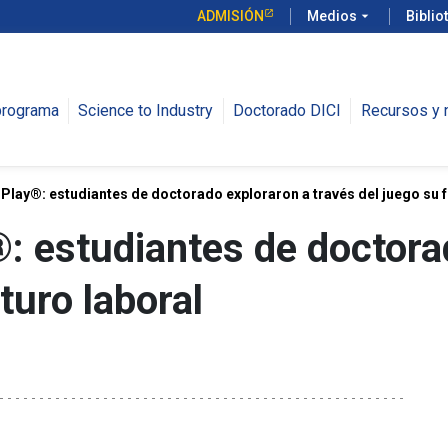
ADMISIÓN
Medios
arrow_drop_down
Biblio
programa
Science to Industry
Doctorado DICI
Recursos y n
lay®: estudiantes de doctorado exploraron a través del juego su f
 estudiantes de doctora
turo laboral