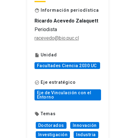
Información periodística
face
Ricardo Acevedo Zalaquett
Periodista
racevedo@bio.puc.cl
Unidad
insert_drive_file
Facultades Ciencia 2030 UC
Eje estratégico
check_circle_outline
Eje de Vinculación con el
Entorno
Temas
local_offer
Doctorados
Innovación
Investigación
Industria