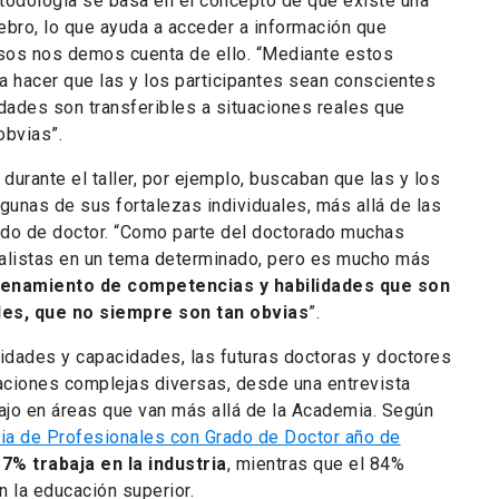
etodología se basa en el concepto de que existe una
ebro, lo que ayuda a acceder a información que
os nos demos cuenta de ello. “Mediante estos
a hacer que las y los participantes sean conscientes
dades son transferibles a situaciones reales que
obvias”.
 durante el taller, por ejemplo, buscaban que las y los
lgunas de sus fortalezas individuales, más allá de las
ado de doctor. “Como parte del doctorado muchas
alistas en un tema determinado, pero es mucho más
renamiento de competencias y habilidades que son
les, que no siempre son tan obvias
”.
lidades y capacidades, las futuras doctoras y doctores
aciones complejas diversas, desde una entrevista
bajo en áreas que van más allá de la Academia. Según
ia de Profesionales con Grado de Doctor año de
 7% trabaja en la industria
, mientras que el 84%
 la educación superior.