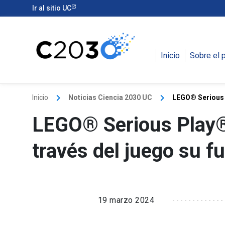
Ir al sitio UC
Inicio
Sobre el 
keyboard_arrow_right
keyboard_arrow_right
Inicio
Noticias Ciencia 2030 UC
LEGO® Serious P
LEGO® Serious Play®:
través del juego su fu
19 marzo 2024