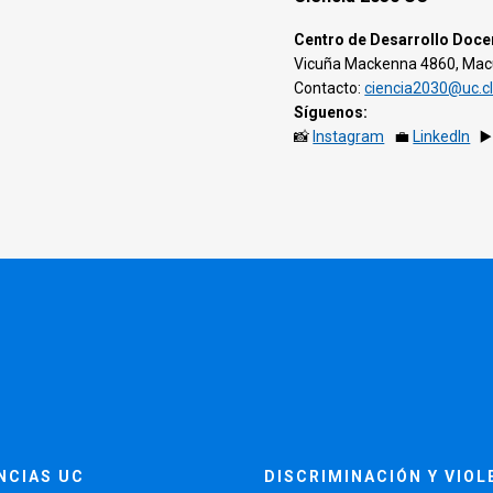
Centro de Desarrollo Doce
Vicuña Mackenna 4860, Macul
Contacto:
ciencia2030@uc.c
Síguenos:
📸
Instagram
💼
LinkedIn
▶
NCIAS UC
DISCRIMINACIÓN Y VIOL