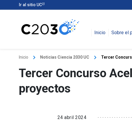
Ir al sitio UC
Inicio
Sobre el 
keyboard_arrow_right
keyboard_arrow_right
Inicio
Noticias Ciencia 2030 UC
Tercer Concurs
Tercer Concurso Acel
proyectos
24 abril 2024