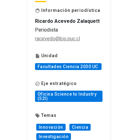
Información periodística
face
Ricardo Acevedo Zalaquett
Periodista
racevedo@bio.puc.cl
Unidad
insert_drive_file
Facultades Ciencia 2030 UC
Eje estratégico
check_circle_outline
Oficina Science to Industry
(S2I)
Temas
local_offer
Innovación
Ciencia
Investigación