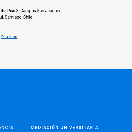
nte
, Piso 3, Campus San Joaquín
, Santiago, Chile.
l
️
YouTube
ENCIA
MEDIACIÓN UNIVERSITARIA