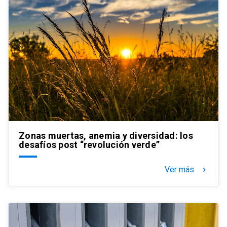
Zonas muertas, anemia y diversidad: los
desafíos post “revolución verde”
Ver más
keyboard_arrow_right