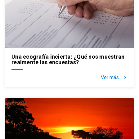
Una ecografía incierta: ¿Qué nos muestran
realmente las encuestas?
Ver más
keyboard_arrow_right