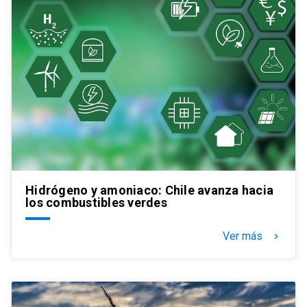
Hidrógeno y amoniaco: Chile avanza hacia
los combustibles verdes
Ver más
keyboard_arrow_right