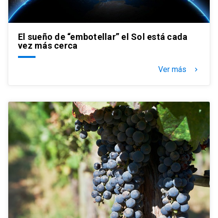
El sueño de “embotellar” el Sol está cada
vez más cerca
Ver más
keyboard_arrow_right