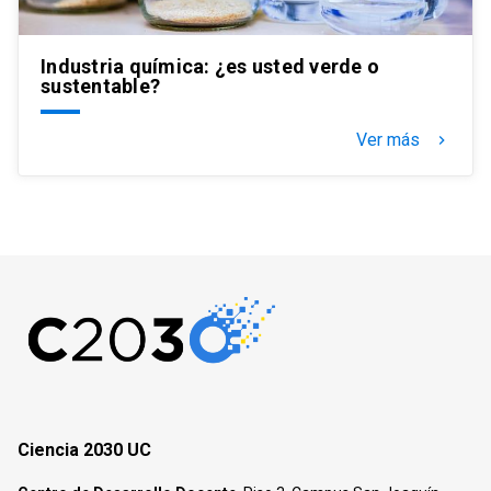
Industria química: ¿es usted verde o
sustentable?
Ver más
keyboard_arrow_right
Ciencia 2030 UC