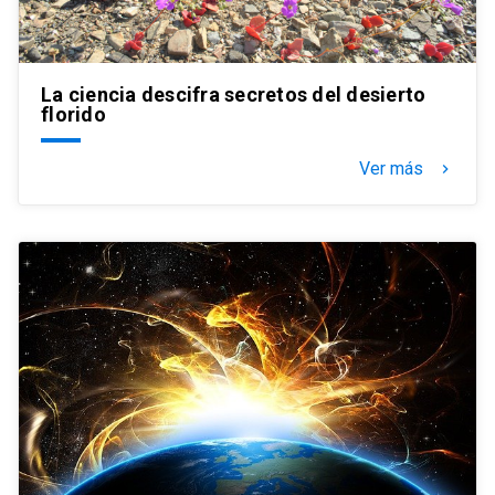
La ciencia descifra secretos del desierto
florido
Ver más
keyboard_arrow_right