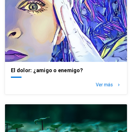
El dolor: ¿amigo o enemigo?
Ver más
keyboard_arrow_right