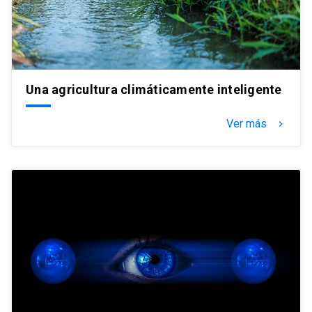
Una agricultura climáticamente inteligente
Ver más
keyboard_arrow_right