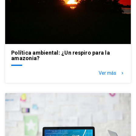
Política ambiental: ¿Un respiro para la
amazonia?
Ver más
keyboard_arrow_right