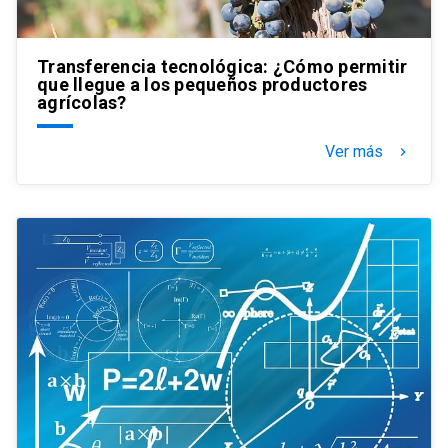
Transferencia tecnológica: ¿Cómo permitir
que llegue a los pequeños productores
agrícolas?
Ver más
keyboard_arrow_right