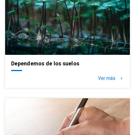
Dependemos de los suelos
Ver más
keyboard_arrow_right