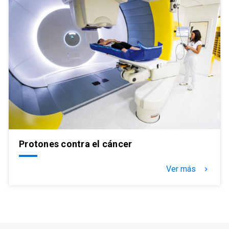
Protones contra el cáncer
Ver más
keyboard_arrow_right