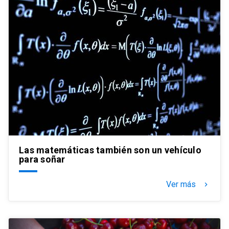
Las matemáticas también son un vehículo
para soñar
Ver más
keyboard_arrow_right