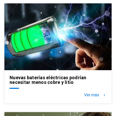
Nuevas baterías eléctricas podrían
necesitar menos cobre y litio
Ver más
keyboard_arrow_right