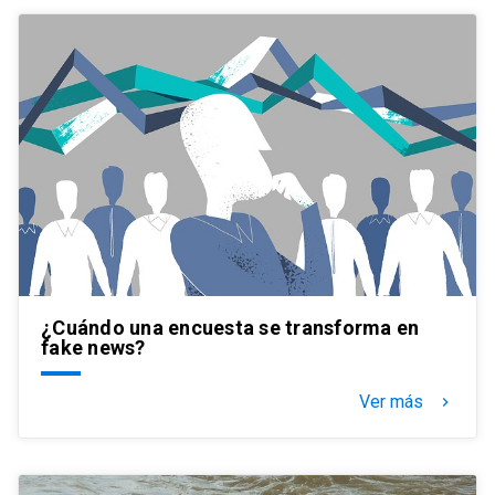
¿Cuándo una encuesta se transforma en
fake news?
Ver más
keyboard_arrow_right