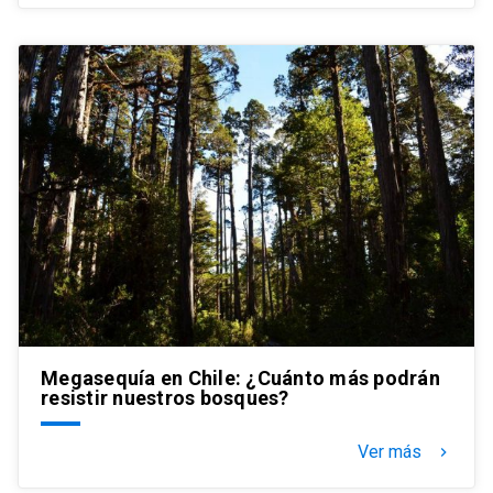
Megasequía en Chile: ¿Cuánto más podrán
resistir nuestros bosques?
Ver más
keyboard_arrow_right