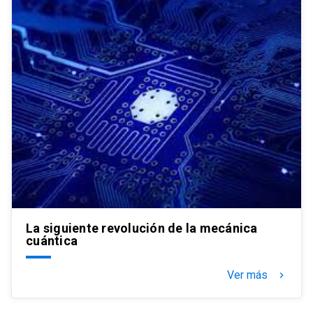
La siguiente revolución de la mecánica
cuántica
Ver más
keyboard_arrow_right