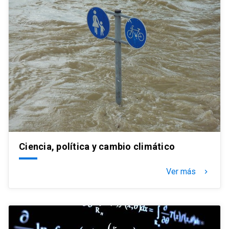
Ciencia, política y cambio climático
Ver más
keyboard_arrow_right