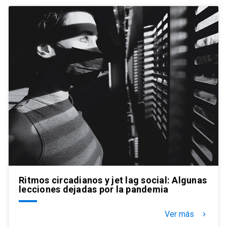
Ritmos circadianos y jet lag social: Algunas
lecciones dejadas por la pandemia
Ver más
keyboard_arrow_right