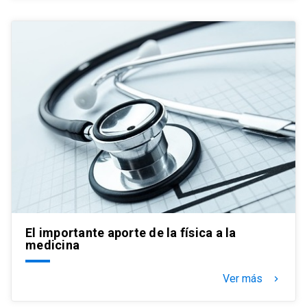
El importante aporte de la física a la
medicina
Ver más
keyboard_arrow_right