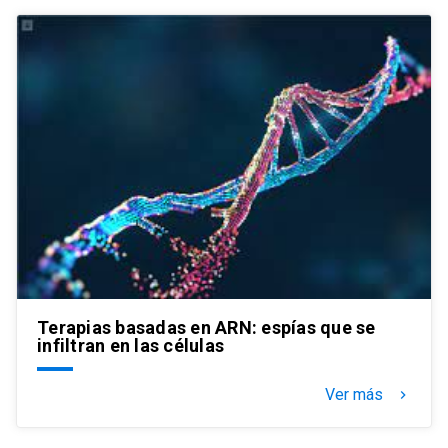
Terapias basadas en ARN: espías que se
infiltran en las células
Ver más
keyboard_arrow_right